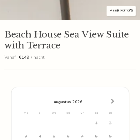
MEER FOTO'S
Beach House Sea View Suite
with Terrace
Vanaf
€149
/ nacht
augustus
2026
ma
di
wo
do
vr
za
zo
1
2
3
4
5
6
7
8
9